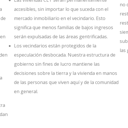
Las viviendas CLT serán permanentemente
no 
a
accesibles, sin importar lo que suceda con el
rest
 de
mercado inmobiliario en el vecindario. Esto
res
significa que menos familias de bajos ingresos
sie
den
serán expulsadas de las áreas gentrificadas.
sub
Los vecindarios están protegidos de la
las
eden
especulación desbocada. Nuestra estructura de
gobierno sin fines de lucro mantiene las
decisiones sobre la tierra y la vivienda en manos
la
de las personas que viven aquí y de la comunidad
en general.
tra
edan