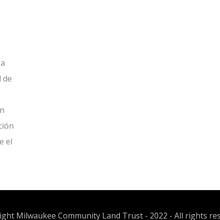
 a
d de
Un
ción
e el
ght Milwaukee Community Land Trust - 2022 - All rights re