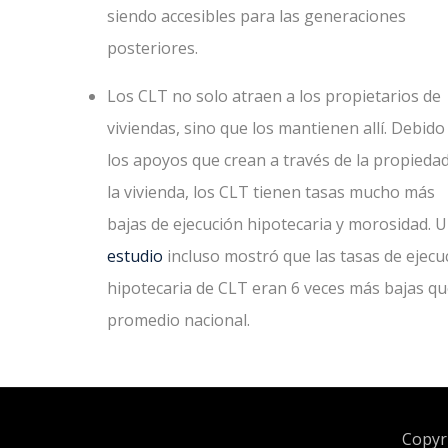
siendo accesibles para las generaciones
posteriores.
Los CLT no solo atraen a los propietarios de
viviendas, sino que los mantienen allí. Debido
los apoyos que crean a través de la propieda
la vivienda, los CLT tienen tasas mucho más
bajas de ejecución hipotecaria y morosidad. 
estudio
incluso mostró que las tasas de ejecu
hipotecaria de CLT eran 6 veces más bajas qu
promedio nacional.
Copyri